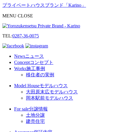
プライベートハウスブランド「Karino」
M
E
N
U
C
L
O
S
E
TEL:
0287-36-0075
News
ニュース
Concept
コンセプト
Works
施工事例
移住者の実例
Model House
モデルハウス
大田原末広モデルハウス
岡本駅前モデルハウス
For sale
分譲情報
土地分譲
建売住宅