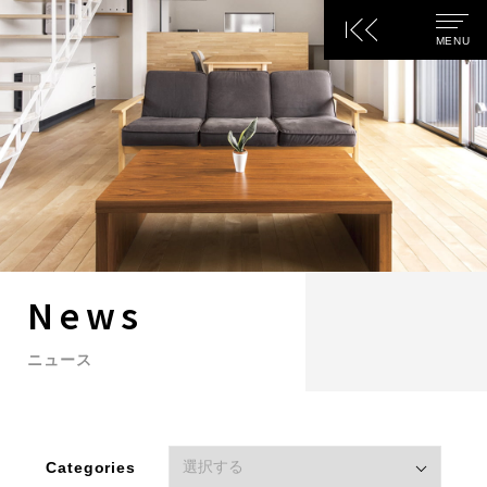
(株)万建設興
M
E
N
U
News
ニュース
Categories