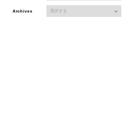
Archives
2021.04.23
ＧＷ休暇のご案内
新着情報
平素は格別のご高配を賜り、厚く御礼申し上げます。
誠に勝手ながら、弊社では下記期間をＧＷの休暇とさせて
いただきます。