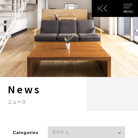
(株)万建設興
M
E
N
U
News
ニュース
Categories