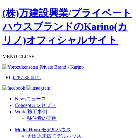
(株)万建設興業/プライベート
ハウスブランドのKarino(カ
リノ)オフィシャルサイト
M
E
N
U
C
L
O
S
E
TEL:
0287-36-0075
News
ニュース
Concept
コンセプト
Works
施工事例
移住者の実例
Model House
モデルハウス
大田原末広モデルハウス