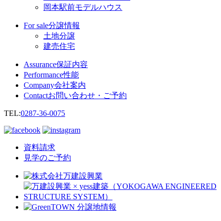
岡本駅前モデルハウス
For sale
分譲情報
土地分譲
建売住宅
Assurance
保証内容
Performance
性能
Company
会社案内
Contact
お問い合わせ・ご予約
TEL:
0287-36-0075
資料請求
見学のご予約